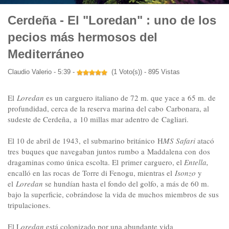
Cerdeña - El "Loredan" : uno de los
pecios más hermosos del
Mediterráneo
Claudio Valerio - 5:39 -
(1 Voto(s)) - 895 Vistas
El
Loredan
es un carguero italiano de 72 m. que yace a
65 m. de
profundidad, cerca de la reserva marina del cabo C
arbonara
, al
sudeste de Cerdeña, a 1
0 millas mar adentro de Cagliari.
El 10 de abril
de
1943,
el
submarino británico H
MS Safari
atacó
tres buques que navegaban juntos rumbo a
Maddalena con dos
dragaminas como única escolta. El primer carguero, el
Entella,
encalló en las rocas
de
Torre
di
Fenogu
,
mientras el
Isonzo
y
el
Loredan
se hundían hasta el fondo del golfo, a más de 60 m.
bajo la superficie, cobrándose la vida de muchos miembros de sus
tripulaciones
.
El L
oredan
está colonizado por una abundante vida