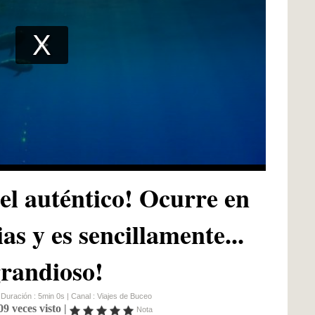
el auténtico! Ocurre en
ias y es sencillamente...
grandioso!
 Duración : 5min 0s | Canal :
Viajes de Buceo
09 veces visto |
Nota