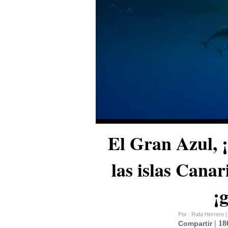
El Gran Azul, ¡
las islas Canar
¡
Por : Rafa Herrero |
|
18
Compartir