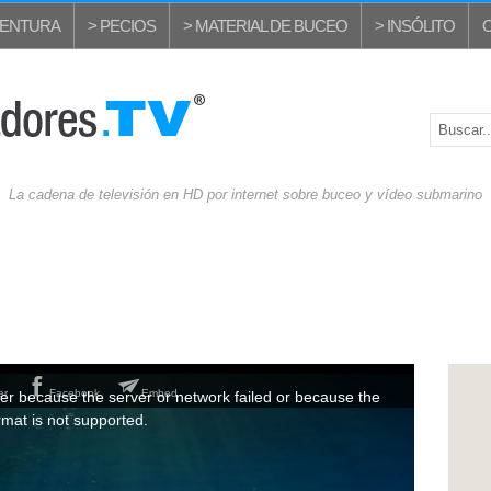
VENTURA
> PECIOS
> MATERIAL DE BUCEO
> INSÓLITO
La cadena de televisión en HD por internet sobre buceo y vídeo submarino