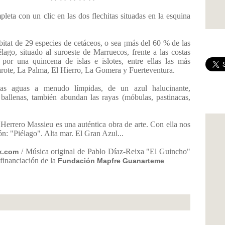
leta con un clic en las dos flechitas situadas en la esquina
bitat de 29 especies de cetáceos, o sea ¡más del 60 % de las
élago, situado al suroeste de Marruecos, frente a las costas
por una quincena de islas e islotes, entre ellas las más
arote, La Palma, El Hierro, La Gomera y Fuerteventura.
s aguas a menudo límpidas, de un azul halucinante,
ballenas, también abundan las rayas (móbulas, pastinacas,
 Herrero Massieu es una auténtica obra de arte. Con ella nos
ón: "Piélago". Alta mar. El Gran Azul...
/ Música original de Pablo Díaz-Reixa "El Guincho"
k.com
financiación de la
Fundación Mapfre Guanarteme