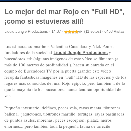
Lo mejor del mar Rojo en "Full HD",
¡como si estuvieras allí!
Liquid Jungle Productions - 14:07 -
(11 votos) - 6453 Vistas
Los cámaras submarinos Valentina Cucchiara y Nick Poole,
fundadores de la sociedad
y
Liquid Jungle Productions
buceadores tek (algunas imágenes de este vídeo se filmaron ¡a
más de 100 metros de profundidad!), hacen su entrada en el
equipo de Buceadores TV por la puerta grande: este vídeo
recopila fantásticas imágenes en "Full" HD de las especies y de los
lugares más conocidos del mar Rojo egipcio, pero también... de lo
que la mayoría de los buceadores nunca tendrán oportunidad de
ver.
Pequeño inventario: delfines, peces vela, rayas manta, tiburones
ballena, jaquetones, tiburones martillo, tortugas, rayas pastinacas
de puntos azules, morenas, peces escorpión, platax, meros
enormes... pero también toda la pequeña fauna de arrecife